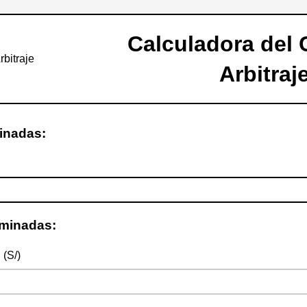
Calculadora del 
Arbitraj
inadas:
rminadas:
 (S/)