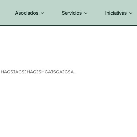
Asociados
3
Servicios
3
Iniciativas
3
HAGSJAGSJHAGJSHGAJSGAJGSA...