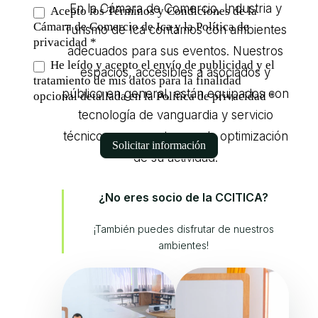
En la Cámara de Comercio, Industria y
Acepto los Términos y Condiciones de la
Cámara de Comercio de Ica y la Política de
Turismo de Ica contamos con ambientes
privacidad *
adecuados para sus eventos. Nuestros
He leído y acepto el envío de publicidad y el
espacios, accesibles a asociados y
tratamiento de mis datos para la finalidad
público en general, están equipados con
opcional detallada en la Política de privacidad *
tecnología de vanguardia y servicio
técnico permanente para la optimización
Solicitar información
de su actividad.
¿No eres socio de la CCITICA?
¡También puedes disfrutar de nuestros
ambientes!