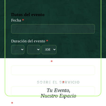
Datos del evento
Fecha
*
Duración del evento
*
:
Capacidad de personas
*
SOBRE EL SERVICIO
Selecciona el tipo de alimento
*
Tu Evento,
Nuestro Espacio
*