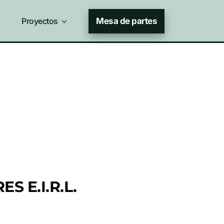
Proyectos
3
Mesa de partes
 E.I.R.L.