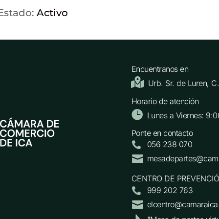
 Estado:
Activo
Encuentranos en

Urb. Sr. de Luren, 
Horario de atención

Lunes a Viernes: 9:0
Ponte en contacto
056 238 070


mesadepartes@cama
CENTRO DE PREVENCIÓ
999 202 763


elcentro@camaraica