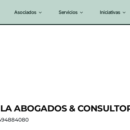
Asociados
3
Servicios
3
Iniciativas
3
ILA ABOGADOS & CONSULTORES
494884080