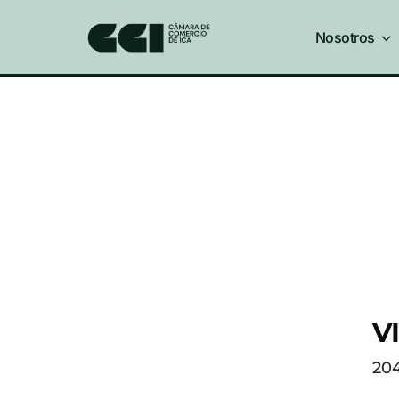
Nosotros
3
V
20