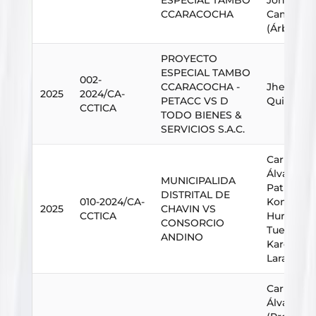
ESPECIAL TAMBO
Johan St
CCARACOCHA
Camargo 
(Árbitro)
PROYECTO
ESPECIAL TAMBO
002-
CCARACOCHA -
Jhesmaw
2025
2024/CA-
PETACC VS D
Quispe J
CCTICA
TODO BIENES &
SERVICIOS S.A.C.
Carlos En
Álvarez So
MUNICIPALIDA
Patrick
DISTRITAL DE
010-2024/CA-
Konstant
2025
CHAVIN VS
CCTICA
Hurtado
CONSORCIO
Tueros,El
ANDINO
Karem R
Lara
Carlos En
Álvarez So