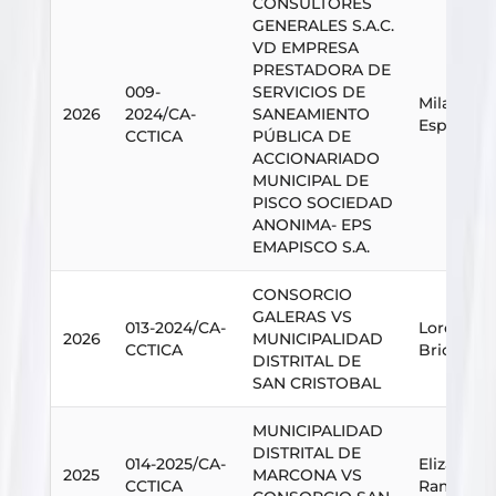
CONSULTORES
GENERALES S.A.C.
VD EMPRESA
PRESTADORA DE
009-
SERVICIOS DE
Milagros
2026
2024/CA-
SANEAMIENTO
Espiritu
CCTICA
PÚBLICA DE
ACCIONARIADO
MUNICIPAL DE
PISCO SOCIEDAD
ANONIMA- EPS
EMAPISCO S.A.
CONSORCIO
GALERAS VS
013-2024/CA-
Lorena Pa
2026
MUNICIPALIDAD
CCTICA
Briceño
DISTRITAL DE
SAN CRISTOBAL
MUNICIPALIDAD
DISTRITAL DE
014-2025/CA-
Elizabet
2025
MARCONA VS
CCTICA
Ramos La