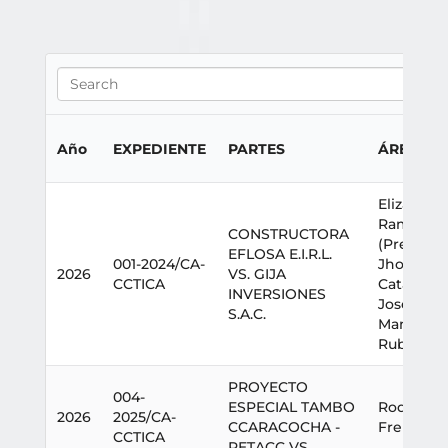
Año
EXPEDIENTE
PARTES
ÁRBITRO(
Elizabet
Ramos La
CONSTRUCTORA
(Presiden
EFLOSA E.I.R.L.
001-2024/CA-
Jhoel Ch
2026
VS. GIJA
CCTICA
Catalán (A
INVERSIONES
José Luis
S.A.C.
Manduja
Rubín (Ar
PROYECTO
004-
ESPECIAL TAMBO
Rodrigo 
2026
2025/CA-
CCARACOCHA -
Freitas Ca
CCTICA
PETACC VS.