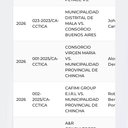
MUNICIPALIDAD
DISTRITAL DE
023-2023/CA-
Johan St
2026
MALA VS.
CCTICA
Camargo 
CONSORCIO
BUENOS AIRES
CONSORCIO
VIRGEN MARIA
001-2025/CA-
VS.
Alonso B
2026
CCTICA
MUNICIPALIDAD
Denegri
PROVINCIAL DE
CHINCHA
CAFIMI GROUP
002-
E.I.R.L VS.
Roberto C
2026
2025/CA-
MUNICIPALIDAD
Benavide
CCTICA
PROVINCIAL DE
Pontex
CHINCHA
A&R