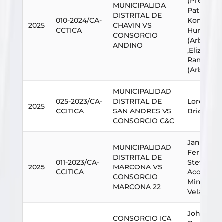
(Presiden
MUNICIPALIDA
Patrick
DISTRITAL DE
010-2024/CA-
Konstant
2025
CHAVIN VS
CCTICA
Hurtado 
CONSORCIO
(Arbitro)
ANDINO
,Elizabet
Ramos La
(Arbitro)
MUNICIPALIDAD
025-2023/CA-
DISTRITAL DE
Lorena Pa
2025
CCITICA
SAN ANDRES VS
Briceño
CONSORCIO C&C
Janina Li
MUNICIPALIDAD
Fernánde
DISTRITAL DE
011-2023/CA-
Steve Ca
2025
MARCONA VS
CCITICA
Acosta,E
CONSORCIO
Minchan
MARCONA 22
Velayarce
Johan St
CONSORCIO ICA