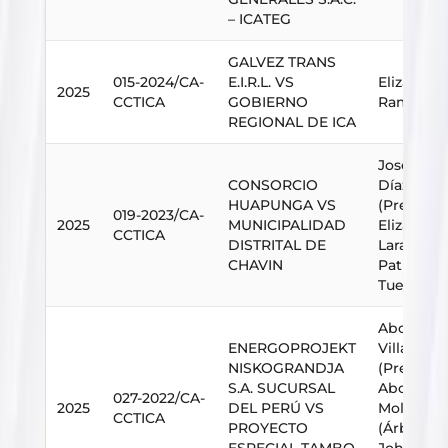
– ICATEG
GALVEZ TRANS
015-2024/CA-
E.I.R.L. VS
Elizabet
2025
CCTICA
GOBIERNO
Ramos La
REGIONAL DE ICA
José Luis
CONSORCIO
Díaz
HUAPUNGA VS
(Presiden
019-2023/CA-
2025
MUNICIPALIDAD
Elizabet
CCTICA
DISTRITAL DE
Lara (Arbi
CHAVIN
Patrick H
Tueros (A
Abog. Au
ENERGOPROJEKT
Villanuev
NISKOGRANDJA
(Presiden
S.A. SUCURSAL
Abog. Alb
027-2022/CA-
2025
DEL PERÚ VS
Molero Re
CCTICA
PROYECTO
(Árbitro)