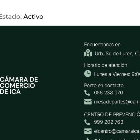
 Estado:
Activo
Encuentranos en

Urb. Sr. de Luren, 
Horario de atención

Lunes a Viernes: 9:0
Ponte en contacto
056 238 070


mesadepartes@cama
CENTRO DE PREVENCIÓ
999 202 763


elcentro@camaraica