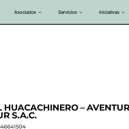
Asociados
3
Servicios
3
Iniciativas
3
L HUACACHINERO – AVENTUR
UR S.A.C.
546641504