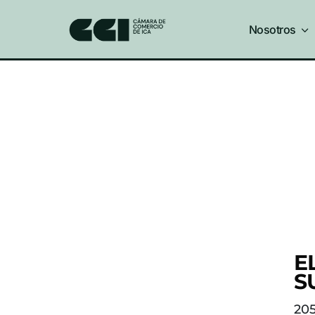
Nosotros
3
E
S
20