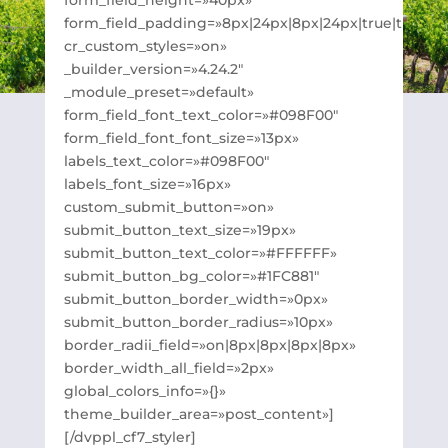
form_field_padding=»8px|24px|8px|24px|true|true»
cr_custom_styles=»on»
_builder_version=»4.24.2″
_module_preset=»default»
form_field_font_text_color=»#098F00″
form_field_font_font_size=»13px»
labels_text_color=»#098F00″
labels_font_size=»16px»
custom_submit_button=»on»
submit_button_text_size=»19px»
submit_button_text_color=»#FFFFFF»
submit_button_bg_color=»#1FC881″
submit_button_border_width=»0px»
submit_button_border_radius=»10px»
border_radii_field=»on|8px|8px|8px|8px»
border_width_all_field=»2px»
global_colors_info=»{}»
theme_builder_area=»post_content»]
[/dvppl_cf7_styler]