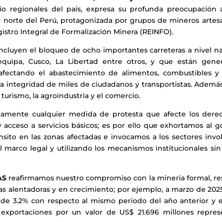
 regionales del país, expresa su profunda preocupación 
 y norte del Perú, protagonizada por grupos de mineros arte
gistro Integral de Formalización Minera (REINFO).
incluyen el bloqueo de ocho importantes carreteras a nivel n
quipa, Cusco, La Libertad entre otros, y que están gener
afectando el abastecimiento de alimentos, combustibles y 
a integridad de miles de ciudadanos y transportistas. Además
urismo, la agroindustria y el comercio.
amente cualquier medida de protesta que afecte los dere
 y acceso a servicios básicos; es por ello que exhortamos al g
ánsito en las zonas afectadas e invocamos a los sectores invo
marco legal y utilizando los mecanismos institucionales sin i
AS
reafirmamos nuestro compromiso con la minería formal, re
as alentadoras y en crecimiento; por ejemplo, a marzo de 202
de 3.2% con respecto al mismo periodo del año anterior y 
n exportaciones por un valor de US$ 21.696 millones repre