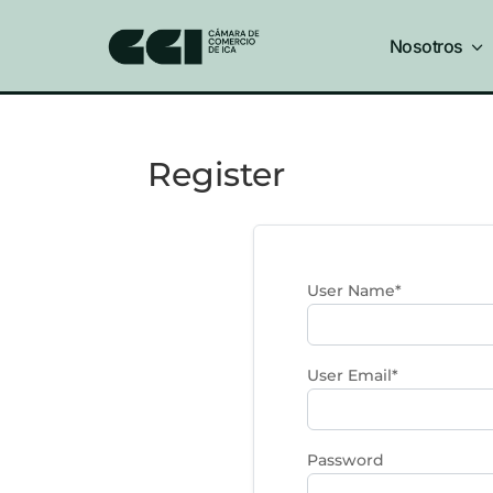
Nosotros
3
Register
User Name
*
User Email
*
Password