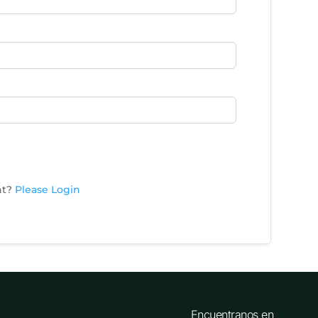
nt?
Please Login
Encuentranos en