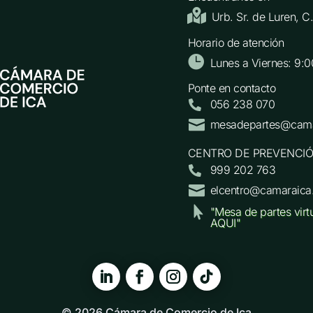

Urb. Sr. de Luren, 
Horario de atención

Lunes a Viernes: 9:0
Ponte en contacto
056 238 070


mesadepartes@cama
CENTRO DE PREVENCIÓ
999 202 763


elcentro@camaraica

"Mesa de partes virt
AQUI"
© 2026 Cámara de Comercio de Ica