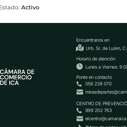
 Estado:
Activo
Encuentranos en

Urb. Sr. de Luren, 
Horario de atención

Lunes a Viernes: 9:0
Ponte en contacto
056 238 070


mesadepartes@cama
CENTRO DE PREVENCIÓ
999 202 763


elcentro@camaraica