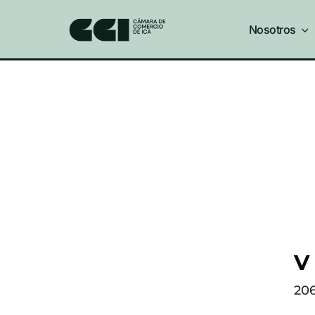
Nosotros
3
V
20