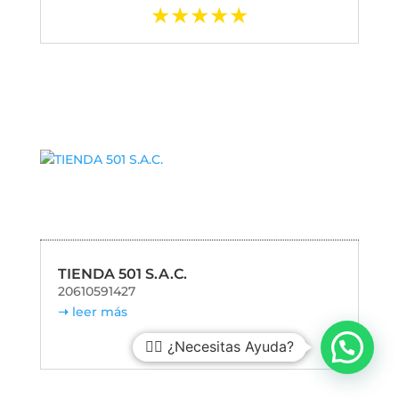
TIENDA 501 S.A.C.
20610591427
leer más
🙋‍♀️ ¿Necesitas Ayuda?